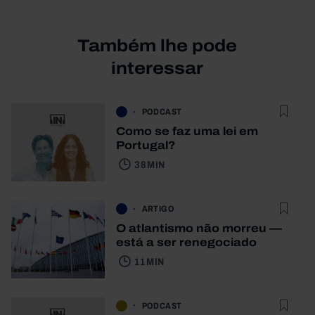
Também lhe pode
interessar
PODCAST
Como se faz uma lei em
Portugal?
38 MIN
ARTIGO
O atlantismo não morreu —
está a ser renegociado
11 MIN
PODCAST