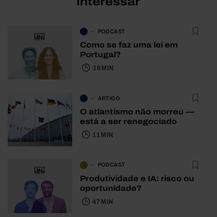
interessar
PODCAST
Como se faz uma lei em
Portugal?
38 MIN
ARTIGO
O atlantismo não morreu —
está a ser renegociado
11 MIN
PODCAST
Produtividade e IA: risco ou
oportunidade?
47 MIN