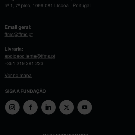
nº 1, 7º piso, 1099-081 Lisboa - Portugal
Email geral:
ffms@ffms.pt
Livraria:
apoioaocliente@ffms.pt
+351
219 381 223
Ver no mapa
SIGA A FUNDAÇÃO