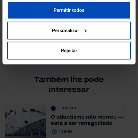
sobre cookies através da gestão de preferências ou da
Comprar
nossa
Política de Cookies
.
Permitir todos
Personalizar
Ver todos
Rejeitar
Também lhe pode
interessar
ARTIGO
O atlantismo não morreu —
está a ser renegociado
11 MIN