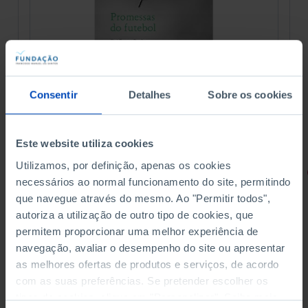
Consentir
Detalhes
Sobre os cookies
Este website utiliza cookies
Utilizamos, por definição, apenas os cookies
RETRATOS
necessários ao normal funcionamento do site, permitindo
que navegue através do mesmo. Ao "Permitir todos",
Promessas do Futebol
autoriza a utilização de outro tipo de cookies, que
permitem proporcionar uma melhor experiência de
navegação, avaliar o desempenho do site ou apresentar
as melhores ofertas de produtos e serviços, de acordo
com as suas preferências. Se pretender escolher os
4,50 €
5,00 €
-10%
tipos de cookies, clique em "Personalizar". Saiba mais