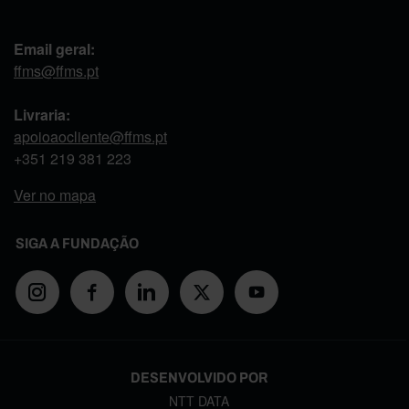
Email geral:
ffms@ffms.pt
Livraria:
apoioaocliente@ffms.pt
+351
219 381 223
Ver no mapa
SIGA A FUNDAÇÃO
DESENVOLVIDO POR
NTT DATA