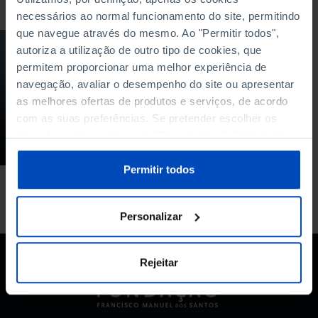
necessários ao normal funcionamento do site, permitindo
que navegue através do mesmo. Ao "Permitir todos",
PODCAST
autoriza a utilização de outro tipo de cookies, que
permitem proporcionar uma melhor experiência de
Como será o futuro
navegação, avaliar o desempenho do site ou apresentar
das políticas de
saúde em Portugal?
as melhores ofertas de produtos e serviços, de acordo
com as suas preferências. Se pretender escolher os
22/09/2018
tipos de cookies, clique em "Personalizar". Saiba mais
sobre cookies através da gestão de preferências ou da
33 MIN
nossa
Política de Cookies
.
Permitir todos
Personalizar
Rejeitar