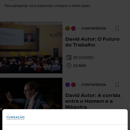
Para pesquisar uma expressão coloque-a entre aspas
CONFERÊNCIA
David Autor: O Futuro
do Trabalho
23/10/2021
30 MIN
CONFERÊNCIA
David Autor: A corrida
entre o Homem e a
Máquina
15/09/2018
97 MIN