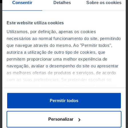
Consentir
Detalhes
Sobre os cookies
Este website utiliza cookies
Utilizamos, por definição, apenas os cookies
necessários ao normal funcionamento do site, permitindo
À venda na Livraria
que navegue através do mesmo. Ao "Permitir todos",
autoriza a utilização de outro tipo de cookies, que
permitem proporcionar uma melhor experiência de
navegação, avaliar o desempenho do site ou apresentar
as melhores ofertas de produtos e serviços, de acordo
com as suas preferências. Se pretender escolher os
tipos de cookies, clique em "Personalizar". Saiba mais
sobre cookies através da gestão de preferências ou da
nossa
Política de Cookies
.
Permitir todos
Personalizar
RETRATOS