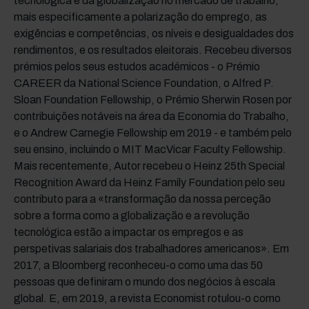
tecnológica e da globalização no mercado de trabalho,
mais especificamente a polarização do emprego, as
exigências e competências, os níveis e desigualdades dos
rendimentos, e os resultados eleitorais. Recebeu diversos
prémios pelos seus estudos académicos - o Prémio
CAREER da National Science Foundation, o Alfred P.
Sloan Foundation Fellowship, o Prémio Sherwin Rosen por
contribuições notáveis na área da Economia do Trabalho,
e o Andrew Carnegie Fellowship em 2019 - e também pelo
seu ensino, incluindo o MIT MacVicar Faculty Fellowship.
Mais recentemente, Autor recebeu o Heinz 25th Special
Recognition Award da Heinz Family Foundation pelo seu
contributo para a «transformação da nossa perceção
sobre a forma como a globalização e a revolução
tecnológica estão a impactar os empregos e as
perspetivas salariais dos trabalhadores americanos». Em
2017, a Bloomberg reconheceu-o como uma das 50
pessoas que definiram o mundo dos negócios à escala
global. E, em 2019, a revista Economist rotulou-o como