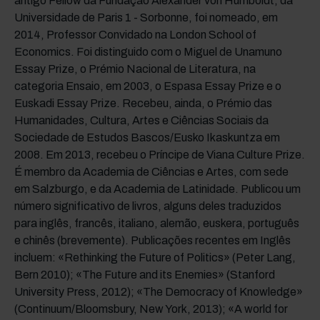
antigo Fellow da Fundação Alexander von Humboldt, da
Universidade de Paris 1 - Sorbonne, foi nomeado, em
2014, Professor Convidado na London School of
Economics. Foi distinguido com o Miguel de Unamuno
Essay Prize, o Prémio Nacional de Literatura, na
categoria Ensaio, em 2003, o Espasa Essay Prize e o
Euskadi Essay Prize. Recebeu, ainda, o Prémio das
Humanidades, Cultura, Artes e Ciências Sociais da
Sociedade de Estudos Bascos/Eusko Ikaskuntza em
2008. Em 2013, recebeu o Príncipe de Viana Culture Prize.
É membro da Academia de Ciências e Artes, com sede
em Salzburgo, e da Academia de Latinidade. Publicou um
número significativo de livros, alguns deles traduzidos
para inglês, francês, italiano, alemão, euskera, português
e chinês (brevemente). Publicações recentes em Inglês
incluem: «Rethinking the Future of Politics» (Peter Lang,
Bern 2010); «The Future and its Enemies» (Stanford
University Press, 2012); «The Democracy of Knowledge»
(Continuum/Bloomsbury, New York, 2013); «A world for