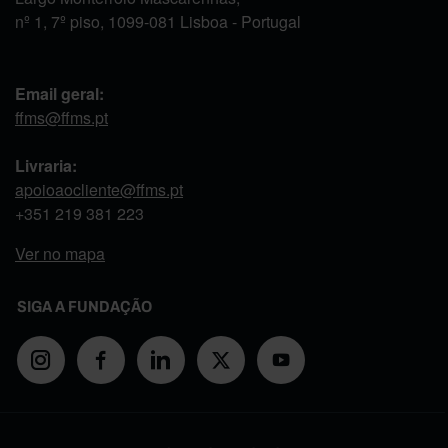
nº 1, 7º piso, 1099-081 Lisboa - Portugal
Email geral:
ffms@ffms.pt
Livraria:
apoioaocliente@ffms.pt
+351
219 381 223
Ver no mapa
SIGA A FUNDAÇÃO