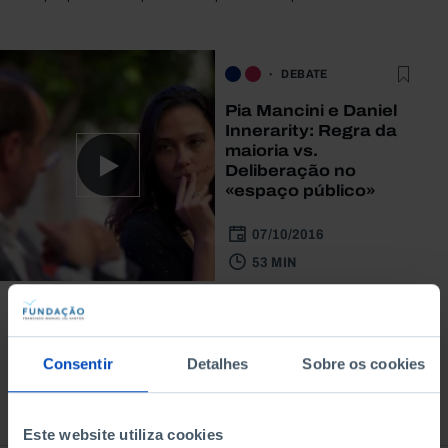
DEBATE
Pia Mancini e Daniel
Innerarity: Regra da
maioria vs.
Deliberação no
«espaço público»
07/10/2016
53 MIN
Consentir
Detalhes
Sobre os cookies
À venda na Livraria
Este website utiliza cookies