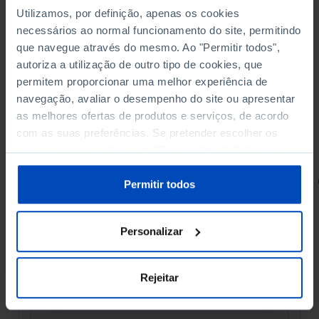
Utilizamos, por definição, apenas os cookies
necessários ao normal funcionamento do site, permitindo
que navegue através do mesmo. Ao "Permitir todos",
autoriza a utilização de outro tipo de cookies, que
permitem proporcionar uma melhor experiência de
navegação, avaliar o desempenho do site ou apresentar
as melhores ofertas de produtos e serviços, de acordo
com as suas preferências. Se pretender escolher os
tipos de cookies, clique em "Personalizar". Saiba mais
sobre cookies através da gestão de preferências ou da
RETRATOS
nossa
Política de Cookies
.
Permitir todos
Promessas do Futebol
Personalizar
Rejeitar
4,50 €
5,00 €
-10%