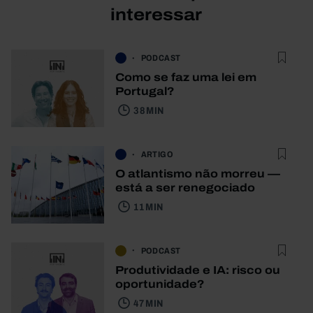
interessar
PODCAST
Como se faz uma lei em
Portugal?
38 MIN
ARTIGO
O atlantismo não morreu —
está a ser renegociado
11 MIN
PODCAST
Produtividade e IA: risco ou
oportunidade?
47 MIN