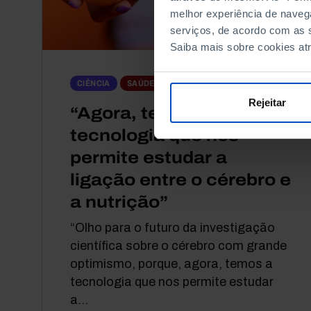
melhor experiência de naveg
serviços, de acordo com as s
Saiba mais sobre cookies at
ARTIGO
CIÊNCIA
SAÚDE
Rejeitar
“Agora, temos a
tecnologia que nos
permite estudar a
ligação entre o cérebro e
a nutrição”
“Olho para o futuro da investigação
científica sobre o cérebro com grande
optimismo, porque, agora, temos a
tecnologia que nos permite estudar
a...