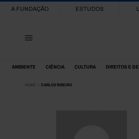
Main navigation
A FUNDAÇÃO
ESTUDOS
Themes Menu
AMBIENTE
CIÊNCIA
CULTURA
DIREITOS E D
HOME
CARLOS RIBEIRO