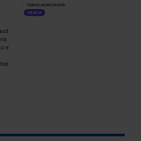
TEMAS ASSOCIADOS
CIÊNCIA
aud
 na
to e
ntes