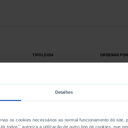
TIPOLOGIA
ORDENAR PO
Todos
Mais releva
Detalhes
penas os cookies necessários ao normal funcionamento do site,
ir todos", autoriza a utilização de outro tipo de cookies, que 