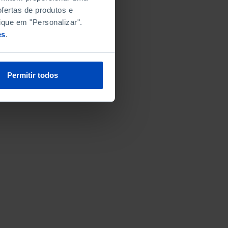
fertas de produtos e
ique em "Personalizar".
es
.
Permitir todos