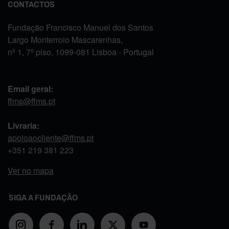
CONTACTOS
Fundação Francisco Manuel dos Santos
Largo Monterroio Mascarenhas,
nº 1, 7º piso, 1099-081 Lisboa - Portugal
Email geral:
ffms@ffms.pt
Livraria:
apoioaocliente@ffms.pt
+351
219 381 223
Ver no mapa
SIGA A FUNDAÇÃO