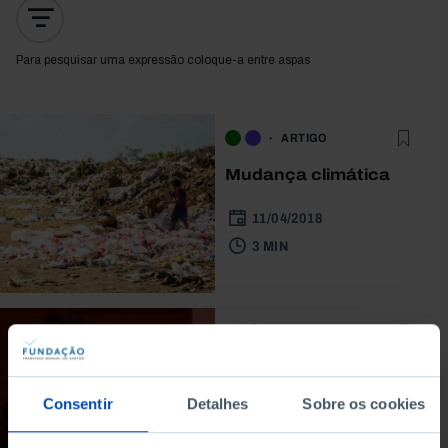
Para pesquisar uma expressão coloque-a entre aspas
ARTIGO
Mudança climática
11/04/2018
3 MIN
CONFERÊNCIA
Apresentação do
estudo «Economia do
Consentir
Detalhes
Sobre os cookies
futuro: a visão de
cidadãos,