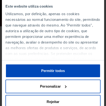
empresários e
autarcas»
Este website utiliza cookies
Utilizamos, por definição, apenas os cookies
12/03/2015
necessários ao normal funcionamento do site, permitindo
90 MIN
que navegue através do mesmo. Ao "Permitir todos",
autoriza a utilização de outro tipo de cookies, que
permitem proporcionar uma melhor experiência de
navegação, avaliar o desempenho do site ou apresentar
as melhores ofertas de produtos e serviços, de acordo
com as suas preferências. Se pretender escolher os
À venda na Livraria
tipos de cookies, clique em "Personalizar". Saiba mais
sobre cookies através da gestão de preferências ou da
nossa
Política de Cookies
.
Permitir todos
Personalizar
Rejeitar