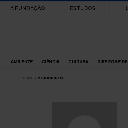
Main navigation
A FUNDAÇÃO
ESTUDOS
Themes Menu
AMBIENTE
CIÊNCIA
CULTURA
DIREITOS E D
HOME
CARLA MORAIS