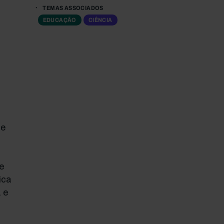
TEMAS ASSOCIADOS
EDUCAÇÃO
CIÊNCIA
 e
e
ica
 e