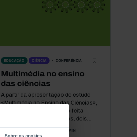
CONFERÊNCIA
EDUCAÇÃO
CIÊNCIA
Multimédia no ensino
das ciências
A partir da apresentação do estudo
«Multimédia no Ensino das Ciências»,
que compila a investigação feita
nesta área nos últimos anos, dois...
21 OUTUBRO 2015
192 MIN
Sobre os cookies