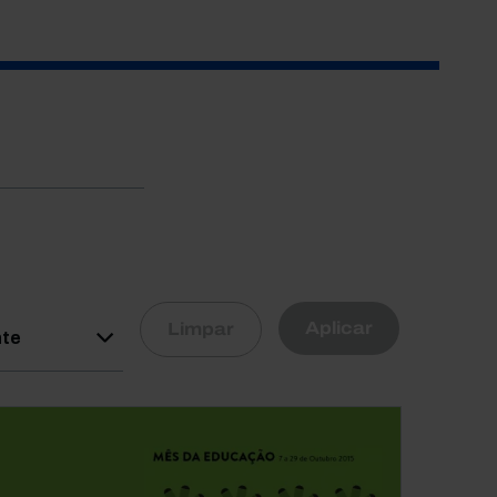
R
Aplicar
Limpar
nte