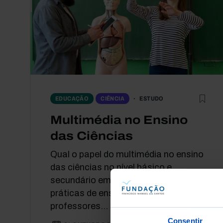
ESTUDO
EDUCAÇÃO
CIÊNCIA
Multimédia no Ensino
das Ciências
Qual o papel do multimédia no ensino
das ciências no nível básico e
secundário em Portugal? Quais as
práticas de ensino seguidas pelos
professores...
Consentir