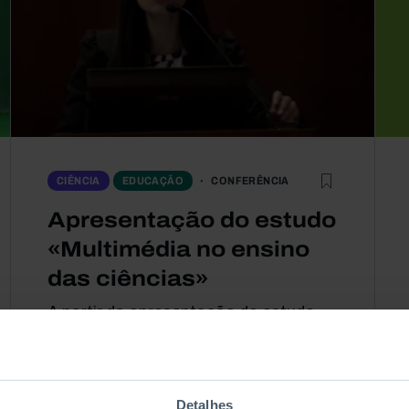
CONFERÊNCIA
CIÊNCIA
EDUCAÇÃO
Apresentação do estudo
«Multimédia no ensino
das ciências»
A partir da apresentação do estudo
“Multimédia no Ensino das Ciências”,
que compila a investigação feita
nesta área nos últimos anos, dois...
Detalhes