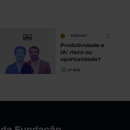
PODCAST
Produtividade e
IA: risco ou
oportunidade?
47 MIN
r da Fundação