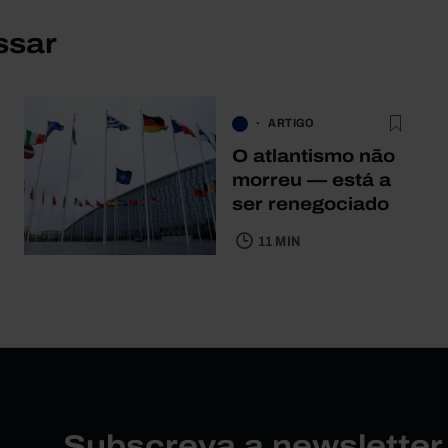
ssar
ARTIGO
O atlantismo não
morreu — está a
ser renegociado
11 MIN
Subscreva a newslette