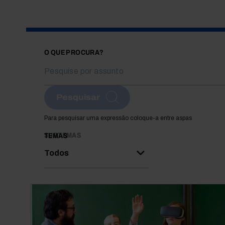
O QUE PROCURA?
Pesquisar
Para pesquisar uma expressão coloque-a entre aspas
SUBTEMAS
TEMAS
Todos