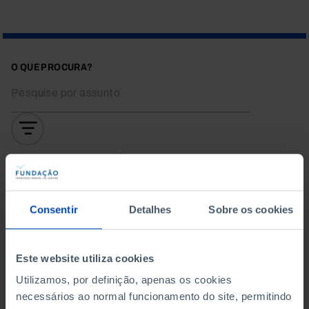
O QUE PROCURA?
Para pesquisar uma expressão coloque-a entre aspas
Não foram encontrados
Consentir
Detalhes
Sobre os cookies
resultados para esta
pesquisa.
Este website utiliza cookies
Utilizamos, por definição, apenas os cookies
necessários ao normal funcionamento do site, permitindo