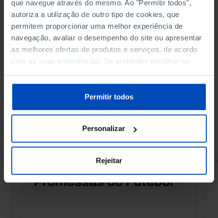
que navegue através do mesmo. Ao "Permitir todos",
autoriza a utilização de outro tipo de cookies, que
À venda na Livraria
permitem proporcionar uma melhor experiência de
navegação, avaliar o desempenho do site ou apresentar
as melhores ofertas de produtos e serviços, de acordo
com as suas preferências. Se pretender escolher os
tipos de cookies, clique em "Personalizar". Saiba mais
sobre cookies através da gestão de preferências ou da
nossa
Política de Cookies
.
Permitir todos
Personalizar
Rejeitar
RETRATOS
Promessas do Futebol