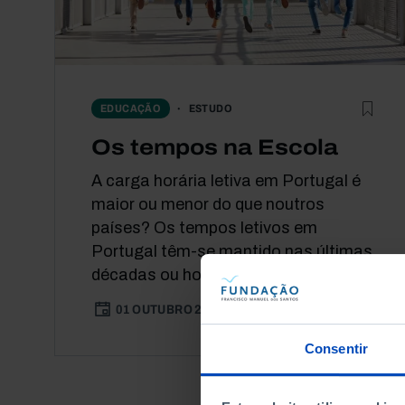
ESTUDO
EDUCAÇÃO
Os tempos na Escola
A carga horária letiva em Portugal é
maior ou menor do que noutros
países? Os tempos letivos em
Portugal têm-se mantido nas últimas
décadas ou houve...
01 OUTUBRO 2014
2 MIN
Consentir