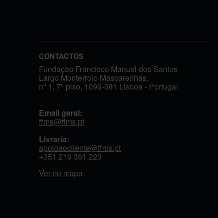
CONTACTOS
Fundação Francisco Manuel dos Santos
Largo Monterroio Mascarenhas,
nº 1, 7º piso, 1099-081 Lisboa - Portugal
Email geral:
ffms@ffms.pt
Livraria:
apoioaocliente@ffms.pt
+351
219 381 223
Ver no mapa