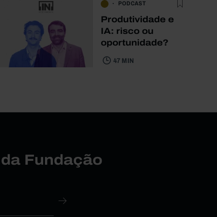
PODCAST
Produtividade e
IA: risco ou
oportunidade?
47 MIN
r da Fundação