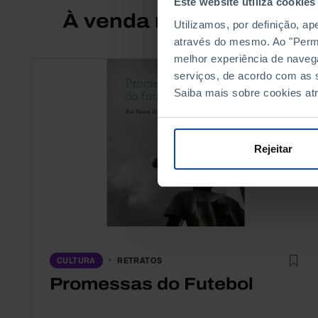
Este website utiliza cookies
À venda na Livraria
Utilizamos, por definição, a
através do mesmo. Ao "Permit
melhor experiência de naveg
serviços, de acordo com as s
Saiba mais sobre cookies at
Rejeitar
RETRATOS
CULTURA
Promessas do Futebol