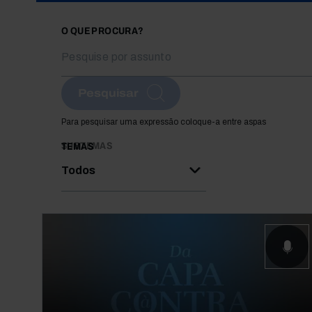
O QUE PROCURA?
Pesquisar
Para pesquisar uma expressão coloque-a entre aspas
SUBTEMAS
TEMAS
Todos