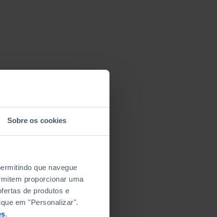
Sobre os cookies
 permitindo que navegue
permitem proporcionar uma
fertas de produtos e
ique em "Personalizar".
es
.