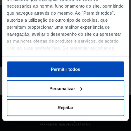
necessários ao normal funcionamento do site, permitindo
PODCAST
que navegue através do mesmo. Ao "Permitir todos",
autoriza a utilização de outro tipo de cookies, que
Ângela Crespo e as
permitem proporcionar uma melhor experiência de
armas do sistema
navegação, avaliar o desempenho do site ou apresentar
imunitário contra a
covid-19
as melhores ofertas de produtos e serviços, de acordo
com as suas preferências. Se pretender escolher os
13/02/2021
tipos de cookies, clique em "Personalizar". Saiba mais
26 MIN
sobre cookies através da gestão de preferências ou da
nossa
Política de Cookies
.
Permitir todos
Personalizar
Rejeitar