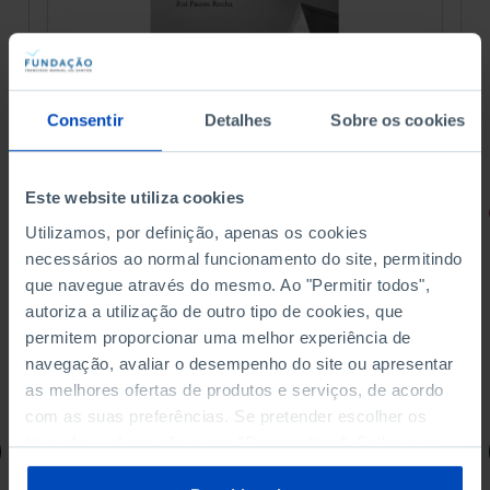
Consentir
Detalhes
Sobre os cookies
Este website utiliza cookies
RETRATOS
Utilizamos, por definição, apenas os cookies
Promessas do Futebol
necessários ao normal funcionamento do site, permitindo
que navegue através do mesmo. Ao "Permitir todos",
autoriza a utilização de outro tipo de cookies, que
permitem proporcionar uma melhor experiência de
navegação, avaliar o desempenho do site ou apresentar
4,50 €
as melhores ofertas de produtos e serviços, de acordo
5,00 €
-10%
com as suas preferências. Se pretender escolher os
tipos de cookies, clique em "Personalizar". Saiba mais
Comprar
sobre cookies através da gestão de preferências ou da