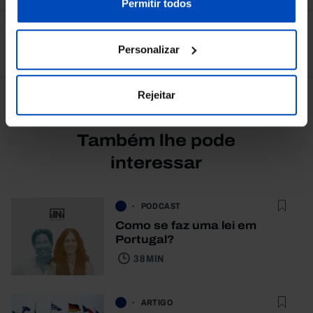
nossa
Política de Cookies
.
Permitir todos
Ver todos
Personalizar
Rejeitar
Também lhe pode
interessar
PODCAST
Como se faz uma lei em
Portugal?
38 MIN
ARTIGO