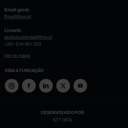
Email geral:
ffms@ffms.pt
Livraria:
apoioaocliente@ffms.pt
+351
219 381 223
Ver no mapa
SIGA A FUNDAÇÃO
DESENVOLVIDO POR
NTT DATA