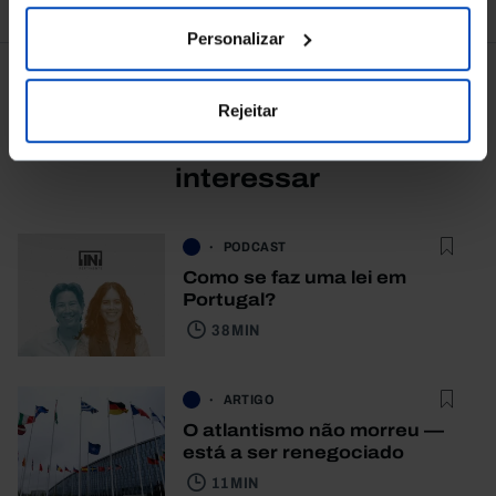
Personalizar
Rejeitar
Também lhe pode
interessar
PODCAST
Como se faz uma lei em
Portugal?
38 MIN
ARTIGO
O atlantismo não morreu —
está a ser renegociado
11 MIN