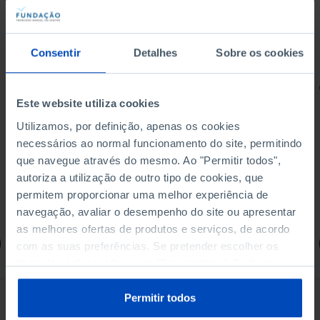
Consentir
Detalhes
Sobre os cookies
RETRATOS
Este website utiliza cookies
Promessas do Futebol
Utilizamos, por definição, apenas os cookies
necessários ao normal funcionamento do site, permitindo
que navegue através do mesmo. Ao "Permitir todos",
autoriza a utilização de outro tipo de cookies, que
permitem proporcionar uma melhor experiência de
4,50 €
5,00 €
-10%
navegação, avaliar o desempenho do site ou apresentar
as melhores ofertas de produtos e serviços, de acordo
Comprar
com as suas preferências. Se pretender escolher os
tipos de cookies, clique em "Personalizar". Saiba mais
sobre cookies através da gestão de preferências ou da
nossa
Política de Cookies
.
Permitir todos
Ver todos