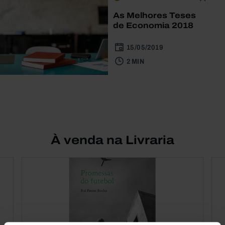
As Melhores Teses
de Economia 2018
15/05/2019
2 MIN
À venda na Livraria