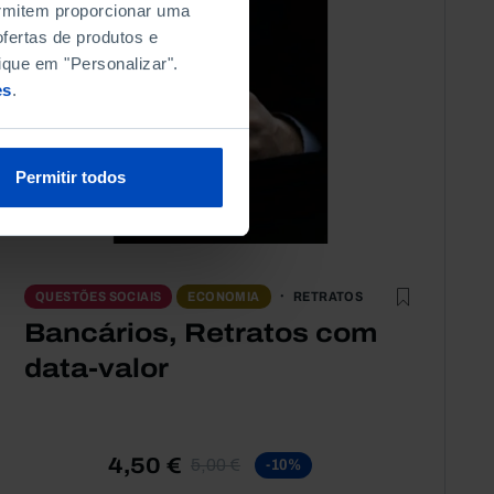
permitem proporcionar uma
fertas de produtos e
ique em "Personalizar".
es
.
Permitir todos
RETRATOS
QUESTÕES SOCIAIS
ECONOMIA
Bancários, Retratos com
data-valor
4,50 €
5,00 €
-10%