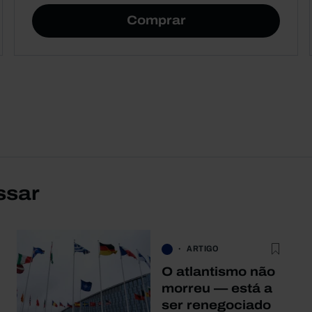
Comprar
ssar
ARTIGO
O atlantismo não
morreu — está a
ser renegociado