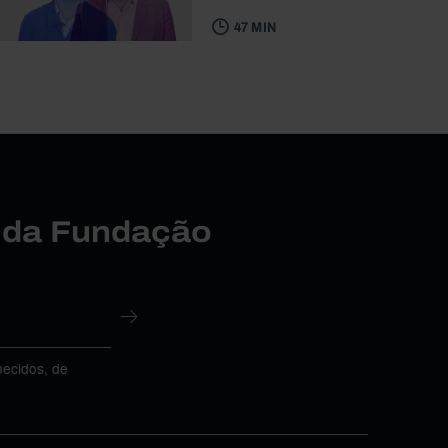
47 MIN
r da Fundação
necidos, de