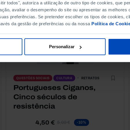
ir todos", autoriza a utilização de outro tipo de cookies, que 
ação, avaliar o desempenho do site ou apresentar as melhores o
uas preferências. Se pretender escolher os tipos de cookies, cl
ravés da gestão de preferências ou da nossa
Política de Cooki
Personalizar
RETRATOS
QUESTÕES SOCIAIS
CULTURA
Portugueses Ciganos,
Cinco séculos de
resistência
4,50 €
5,00 €
-10%