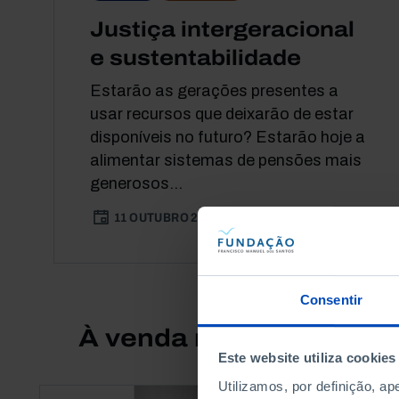
Justiça intergeracional
e sustentabilidade
Estarão as gerações presentes a
usar recursos que deixarão de estar
disponíveis no futuro? Estarão hoje a
alimentar sistemas de pensões mais
generosos...
11 OUTUBRO 2017
3 MIN
Consentir
À venda na Livraria
Este website utiliza cookies
Utilizamos, por definição, a