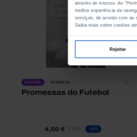
através do mesmo. Ao "Permit
melhor experiência de naveg
serviços, de acordo com as s
Saiba mais sobre cookies at
Rejeitar
RETRATOS
CULTURA
Promessas do Futebol
4,50 €
5,00 €
-10%