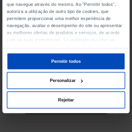
que navegue através do mesmo. Ao "Permitir todos",
autoriza a utilização de outro tipo de cookies, que
permitem proporcionar uma melhor experiência de
navegação, avaliar o desempenho do site ou apresentar
as melhores ofertas de produtos e serviços, de acordo
com as suas preferências. Se pretender escolher os
RETRATOS
tipos de cookies, clique em "Personalizar". Saiba mais
sobre cookies através da gestão de preferências ou da
Promessas do Futebol
nossa
Política de Cookies
.
Permitir todos
Personalizar
4,50 €
5,00 €
-10%
Rejeitar
Comprar