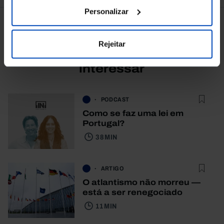
Personalizar
Rejeitar
Também lhe pode
interessar
PODCAST
Como se faz uma lei em
Portugal?
38 MIN
ARTIGO
O atlantismo não morreu —
está a ser renegociado
11 MIN