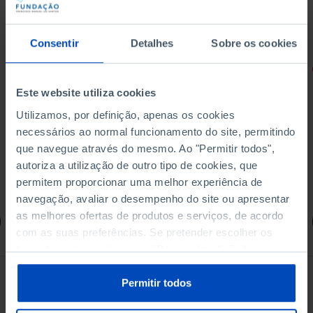
Consentir
Detalhes
Sobre os cookies
RETRATOS
Este website utiliza cookies
Promessas do Futebol
Utilizamos, por definição, apenas os cookies
necessários ao normal funcionamento do site, permitindo
que navegue através do mesmo. Ao "Permitir todos",
autoriza a utilização de outro tipo de cookies, que
4,50 €
permitem proporcionar uma melhor experiência de
5,00 €
-10%
navegação, avaliar o desempenho do site ou apresentar
as melhores ofertas de produtos e serviços, de acordo
Comprar
com as suas preferências. Se pretender escolher os
tipos de cookies, clique em "Personalizar". Saiba mais
sobre cookies através da gestão de preferências ou da
nossa
Política de Cookies
.
Permitir todos
Ver todos