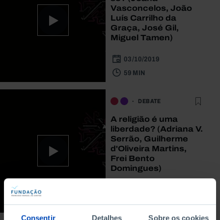
Vasconcelos, João
Luís Carrilho da
Graça, José Gil,
Miguel Tamen)
03/10/2019
59 MIN
DEBATE
A religião é uma
liberdade? (Adriana V.
Serrão, Guilherme
d'Oliveira Martins,
Frei Bento
Domingues)
04/10/2014
61 MIN
Consentir
Detalhes
Sobre os cookies