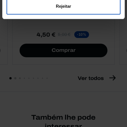
Promessas do Futebol
Rejeitar
4,50 €
5,00 €
-10%
Comprar
Ver todos
Também lhe pode
interessar