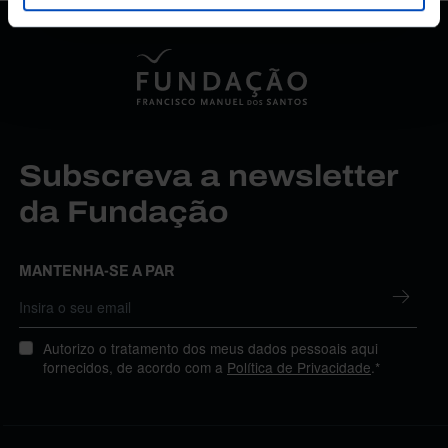
Subscreva a newsletter
da Fundação
MANTENHA-SE A PAR
Autorizo o tratamento dos meus dados pessoais aqui
fornecidos, de acordo com a
Política de Privacidade
.*