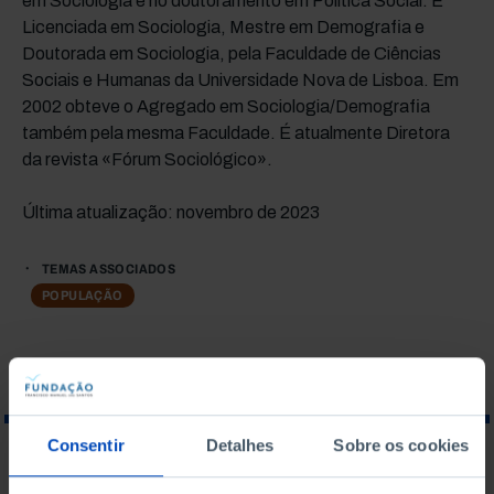
em Sociologia e no doutoramento em Política Social. É
Licenciada em Sociologia, Mestre em Demografia e
Doutorada em Sociologia, pela Faculdade de Ciências
Sociais e Humanas da Universidade Nova de Lisboa. Em
2002 obteve o Agregado em Sociologia/Demografia
também pela mesma Faculdade. É atualmente Diretora
da revista «Fórum Sociológico».
Última atualização: novembro de 2023
TEMAS ASSOCIADOS
POPULAÇÃO
Consentir
Detalhes
Sobre os cookies
O QUE PROCURA?