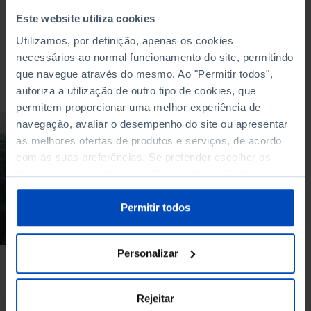
Este website utiliza cookies
Utilizamos, por definição, apenas os cookies
necessários ao normal funcionamento do site, permitindo
que navegue através do mesmo. Ao "Permitir todos",
Para pesquisar uma expressão coloque-a entre aspas
autoriza a utilização de outro tipo de cookies, que
permitem proporcionar uma melhor experiência de
navegação, avaliar o desempenho do site ou apresentar
DOCUMENTÁRIO
as melhores ofertas de produtos e serviços, de acordo
Nós, portugueses:
com as suas preferências. Se pretender escolher os
nascer para não
tipos de cookies, clique em "Personalizar". Saiba mais
morrer
sobre cookies através da gestão de preferências ou da
nossa
Política de Cookies
.
Permitir todos
13/02/2020
48 MIN
Personalizar
Rejeitar