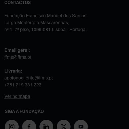
CONTACTOS
Fundação Francisco Manuel dos Santos
Largo Monterroio Mascarenhas,
nº 1, 7º piso, 1099-081 Lisboa - Portugal
Email geral:
ffms@ffms.pt
Livraria:
apoioaocliente@ffms.pt
+351
219 381 223
Ver no mapa
SIGA A FUNDAÇÃO