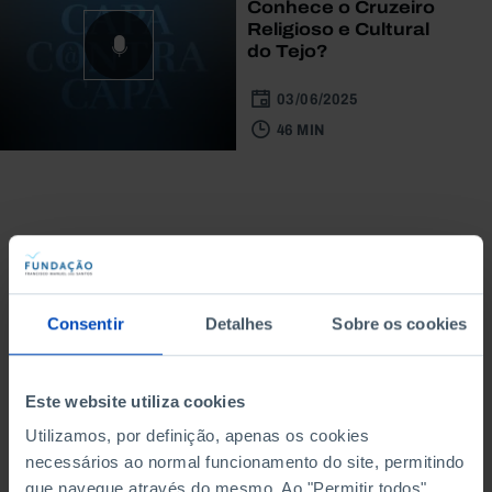
Conhece o Cruzeiro
Religioso e Cultural
do Tejo?
03/06/2025
46 MIN
Do mesmo autor
Consentir
Detalhes
Sobre os cookies
Este website utiliza cookies
Utilizamos, por definição, apenas os cookies
necessários ao normal funcionamento do site, permitindo
que navegue através do mesmo. Ao "Permitir todos",