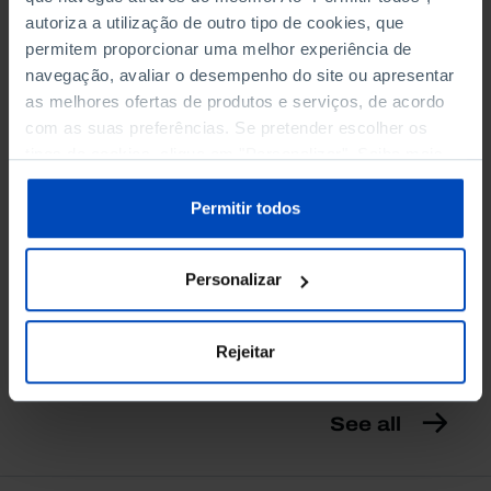
autoriza a utilização de outro tipo de cookies, que
permitem proporcionar uma melhor experiência de
navegação, avaliar o desempenho do site ou apresentar
as melhores ofertas de produtos e serviços, de acordo
RETRATOS
com as suas preferências. Se pretender escolher os
tipos de cookies, clique em "Personalizar". Saiba mais
Tejo, Um cruzeiro
sobre cookies através da gestão de preferências ou da
religioso e cultural
nossa
Política de Cookies
.
Permitir todos
4,50 €
5,00 €
-10%
Personalizar
Comprar
Rejeitar
See all