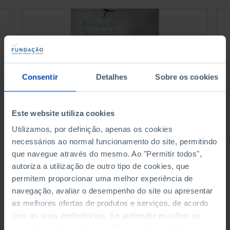
Consentir
Detalhes
Sobre os cookies
Este website utiliza cookies
Utilizamos, por definição, apenas os cookies
RETRATOS
necessários ao normal funcionamento do site, permitindo
que navegue através do mesmo. Ao "Permitir todos",
Promessas do Futebol
autoriza a utilização de outro tipo de cookies, que
permitem proporcionar uma melhor experiência de
navegação, avaliar o desempenho do site ou apresentar
as melhores ofertas de produtos e serviços, de acordo
com as suas preferências. Se pretender escolher os
4,50 €
5,00 €
-10%
tipos de cookies, clique em "Personalizar". Saiba mais