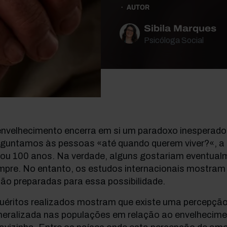
AUTOR
Sibila Marques
Psicóloga Social
envelhecimento encerra em si um paradoxo inesperad
rguntamos às pessoas «até quando querem viver?«, a m
 ou 100 anos. Na verdade, alguns gostariam eventualm
mpre. No entanto, os estudos internacionais mostram
ão preparadas para essa possibilidade.
quéritos realizados mostram que existe uma percepç
neralizada nas populações em relação ao envelhecim