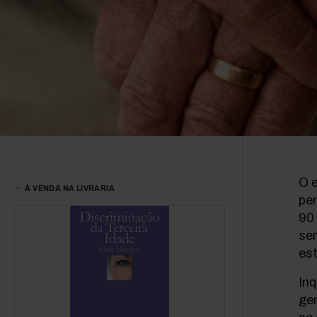
O 
À VENDA NA LIVRARIA
pe
90
se
est
In
ge