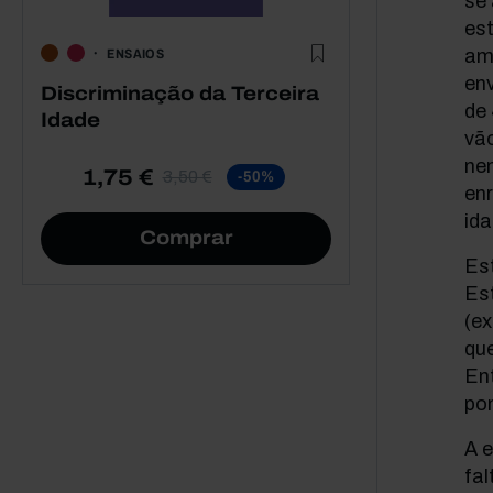
se
est
am
ENSAIOS
en
Discriminação da Terceira
de
Idade
vã
ne
1,75 €
3,50 €
-50%
en
ida
Comprar
Est
Est
(e
qu
Ent
pon
A 
fa