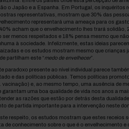
 avizinha. Entre os países onde esta percepção de am
ão o Japão e a Espanha. Em Portugal, os inquéritos 
ostras representativas, mostram que 30% das pesso
velhecimento representará uma ameaça para os gasto
 40% acham que o envelhecimento lhes trará solidão,
o ser menos respeitados e 18% pensa mesmo que não 
nhuma à sociedade. Infelizmente, estas ideias parece
raizadas e os estudos mostram mesmo que crianças j
de partilham este “
medo de envelhecer
”.
e paradoxo presente ao nível individual parece também 
ado e das políticas públicas. Temos políticas promot
x. vacinação) e, ao mesmo tempo, uma ausência de 
e garantam uma boa qualidade de vida nos anos a mai
ender as razões que estão por detrás desta dualidade
to de partida importante para a intervenção neste do
este respeito, os estudos mostram que estes receios
lta de conhecimento sobre o que é o envelhecimento e