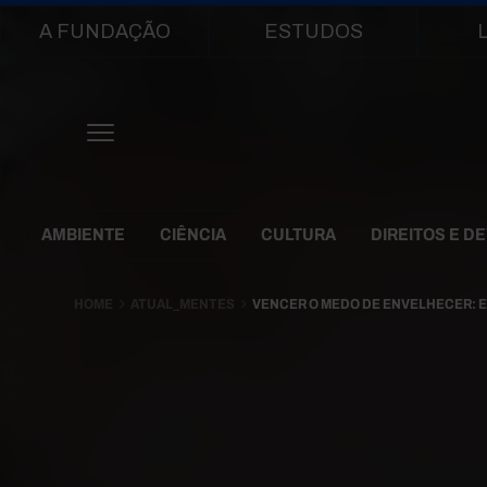
Main navigation
A FUNDAÇÃO
ESTUDOS
Themes Menu
AMBIENTE
CIÊNCIA
CULTURA
DIREITOS E D
HOME
ATUAL_MENTES
VENCER O MEDO DE ENVELHECER: 