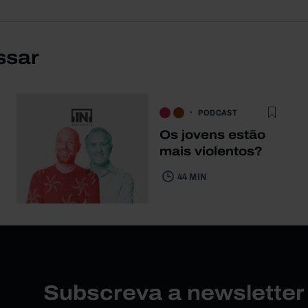
ssar
PODCAST
Os jovens estão
mais violentos?
44 MIN
Subscreva a newslette