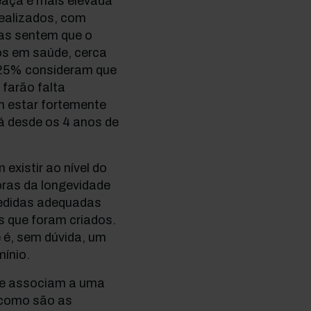
eaça é mais elevada
realizados, com
as sentem que o
s em saúde, cerca
 25% consideram que
farão falta
m estar fortemente
á desde os 4 anos de
existir ao nível do
oras da longevidade
medidas adequadas
s que foram criados.
 é, sem dúvida, um
mínio.
 se associam a uma
 como são as