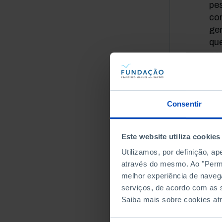
pe
con
ge
que
nos
esc
são
par
Ci
Consentir
As 
im
Este website utiliza cookies
so
Utilizamos, por definição, a
la
através do mesmo. Ao "Permit
obr
melhor experiência de naveg
ed
serviços, de acordo com as s
ger
Saiba mais sobre cookies at
esc