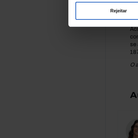
con
est
Rejeitar
pes
Ac
co
se 
18
O a
A