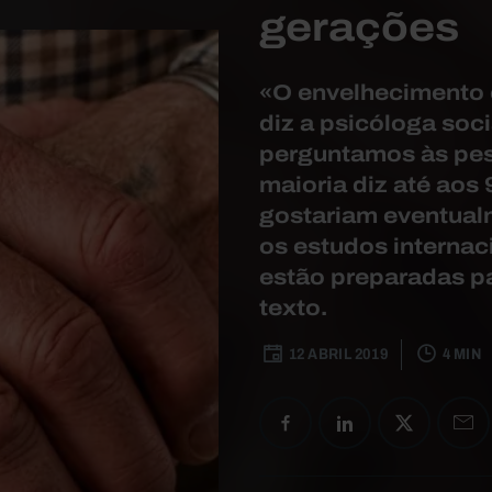
gerações
«O envelhecimento 
diz a psicóloga soc
perguntamos às pes
maioria diz até aos
gostariam eventualm
os estudos interna
estão preparadas pa
texto.
12 ABRIL 2019
4 MIN