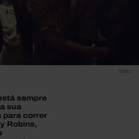
Vídeo
 está sempre
Na sua
 para correr
y Robins,
s