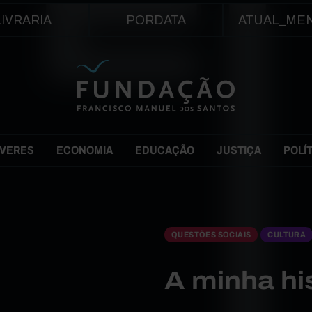
Passar para o conteúdo principal
LIVRARIA
PORDATA
ATUAL_ME
EVERES
ECONOMIA
EDUCAÇÃO
JUSTIÇA
POLÍ
QUESTÕES SOCIAIS
CULTURA
A minha hi