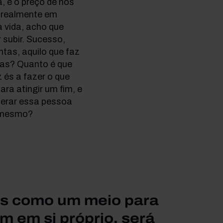
, é o preço de nos
 realmente em
a vida, acho que
 subir. Sucesso,
ontas, aquilo que faz
has? Quanto é que
és a fazer o que
a atingir um fim, e
derar essa pessoa
o mesmo?
s como um meio para
m em si próprio, será