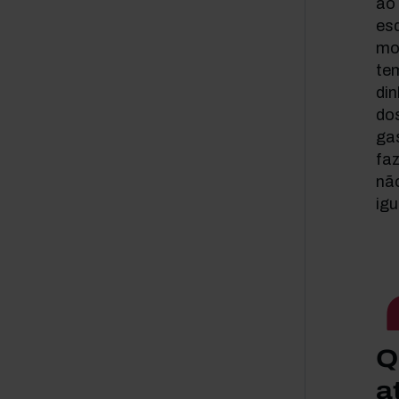
ao 
es
mob
tem
din
dos
ga
fa
nã
ig
Q
a