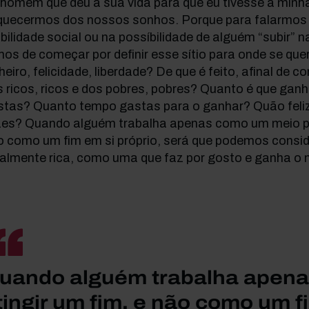
homem que deu a sua vida para que eu tivesse a minha
quecermos dos nossos sonhos. Porque para falarmos
ilidade social ou na possíbilidade de alguém “subir” n
os de começar por definir esse sítio para onde se quer
heiro, felicidade, liberdade? De que é feito, afinal de c
 ricos, ricos e dos pobres, pobres? Quanto é que gan
stas? Quanto tempo gastas para o ganhar? Quão feliz 
zes? Quando alguém trabalha apenas como um meio par
o como um fim em si próprio, será que podemos consi
ualmente rica, como uma que faz por gosto e ganha 
uando alguém trabalha apena
tingir um fim, e não como um fi