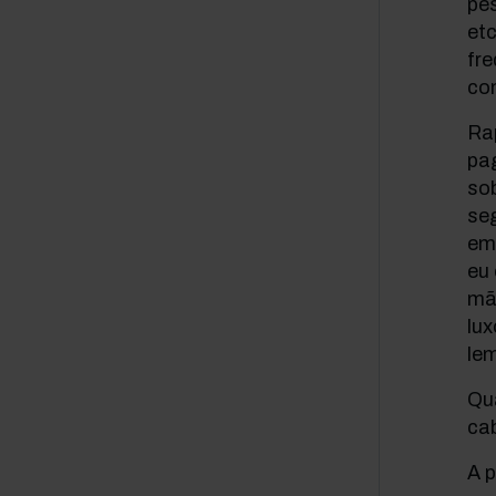
pes
et
fre
co
Ra
pag
so
seg
em 
eu
mã
lux
le
Qua
cab
A p