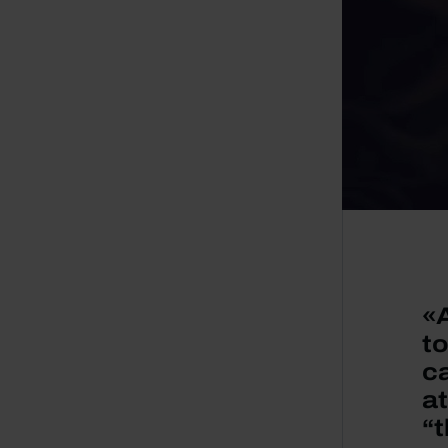
«
t
c
a
“t