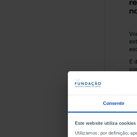
re
n
Vo
es
es
É 
con
fér
se
Ac
Consentir
Roc
can
aca
Este website utiliza cookies
com
Utilizamos, por definição, a
“De