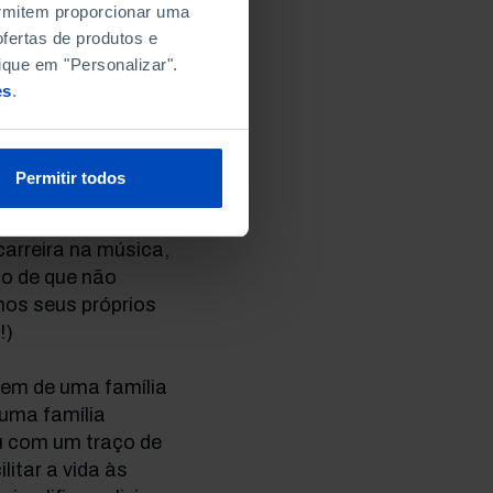
permitem proporcionar uma
).
fertas de produtos e
ique em "Personalizar".
oisas mais
es
.
Permitir todos
 meu pai diz-me que
e cinco ouseis
arreira na música,
do de que não
nos seus próprios
!)
em de uma família
 uma família
ou com um traço de
itar a vida às