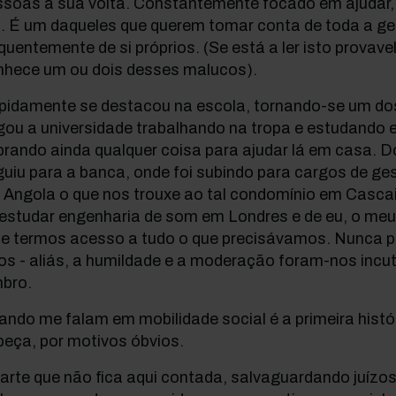
soas à sua volta. Constantemente focado em ajudar, sim
c. É um daqueles que querem tomar conta de toda a g
quentemente de si próprios. (Se está a ler isto prov
nhece um ou dois desses malucos).
pidamente se destacou na escola, tornando-se um do
ou a universidade trabalhando na tropa e estudando 
brando ainda qualquer coisa para ajudar lá em casa. 
uiu para a banca, onde foi subindo para cargos de ge
Angola o que nos trouxe ao tal condomínio em Cascais
 estudar engenharia de som em Londres e de eu, o meu
e termos acesso a tudo o que precisávamos. Nunca 
os - aliás, a humildade e a moderação foram-nos incu
mbro.
ndo me falam em mobilidade social é a primeira hist
eça, por motivos óbvios.
arte que não fica aqui contada, salvaguardando juízos