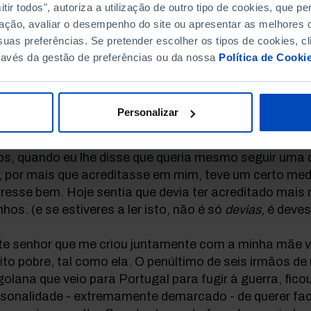
ir todos", autoriza a utilização de outro tipo de cookies, que 
 Londres. Voamos amanhã de manhã (t
hank you,
Vhils
ação, avaliar o desempenho do site ou apresentar as melhores o
uas preferências. Se pretender escolher os tipos de cookies, cl
ste momento, a minha vida não está nada longe das c
ravés da gestão de preferências ou da nossa
Política de Cooki
tingiveis que eu arrisquei sonhar.
tando ao jantar,
Personalizar
ntamos-nos na varanda, para eu fumar um cigarro, e o
tá realmente orgulhoso. Confessou-me que há coisa d
s, quando eu lhe disse que queria mesmo seguir uma c
, por mais que acreditasse em mim, teve um certo me
resse bem. Hoje sentia que devia ter acreditado mais 
hos. (e se estiveres a ler isto, não é só
devias
, é deves
te senhor que me criou juntamente com a minha mãe v
to pobre, tal como ela. O penúltimo de seis irmãos de
olana que veio para Portugal para fugir à guerra, fic
sonalidade - extremamente demarcado - de querer facil