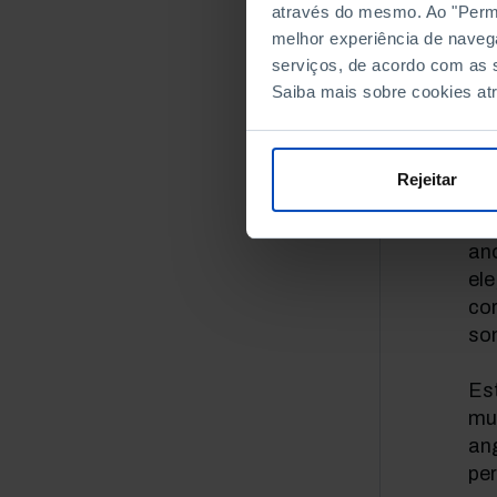
através do mesmo. Ao "Permit
em
melhor experiência de naveg
serviços, de acordo com as s
Ne
Saiba mais sobre cookies at
ina
Vol
Rejeitar
Se
es
ano
ele
cor
son
Es
mui
ang
per