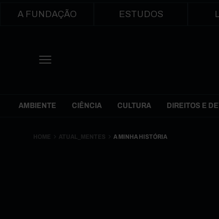
Main navigation
A FUNDAÇÃO
ESTUDOS
Themes Menu
AMBIENTE
CIÊNCIA
CULTURA
DIREITOS E D
HOME
ATUAL_MENTES
A MINHA HISTÓRIA