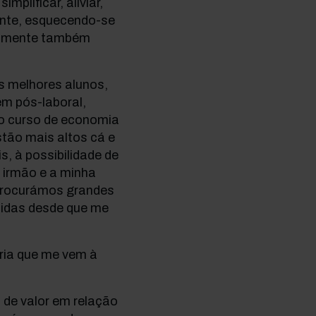
plificar, aliviar,
ente, esquecendo-se
avelmente também
s melhores alunos,
em pós-laboral,
Do curso de economia
stão mais altos cá e
, à possibilidade de
 irmão e a minha
procurámos grandes
tidas desde que me
ória que me vem à
 de valor em relação