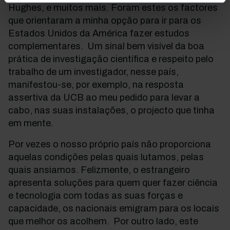
Hughes, e muitos mais. Foram estes os factores
que orientaram a minha opção para ir para os
Estados Unidos da América fazer estudos
complementares. Um sinal bem visível da boa
prática de investigação científica e respeito pelo
trabalho de um investigador, nesse país,
manifestou-se, por exemplo, na resposta
assertiva da UCB ao meu pedido para levar a
cabo, nas suas instalações, o projecto que tinha
em mente.
Por vezes o nosso próprio país não proporciona
aquelas condições pelas quais lutamos, pelas
quais ansiamos. Felizmente, o estrangeiro
apresenta soluções para quem quer fazer ciência
e tecnologia com todas as suas forças e
capacidade, os nacionais emigram para os locais
que melhor os acolhem. Por outro lado, este