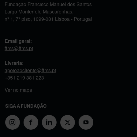
Fundação Francisco Manuel dos Santos
Largo Monterroio Mascarenhas,
nº 1, 7º piso, 1099-081 Lisboa - Portugal
Email geral:
ffms@ffms.pt
Livraria:
apoioaocliente@ffms.pt
+351
219 381 223
Ver no mapa
SIGA A FUNDAÇÃO