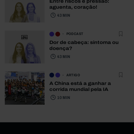
Entre riscos e pressão:
aguenta, coração!
43 MIN
PODCAST
Dor de cabeça: sintoma ou
doença?
43 MIN
ARTIGO
A China está a ganhar a
corrida mundial pela IA
10 MIN