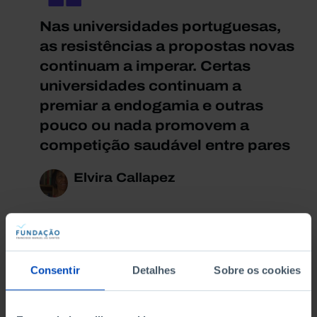
Nas universidades portuguesas,
as resistências a propostas novas
continuam a imperar. Certas
universidades continuam a
premiar a endogamia e outras
pouco ou nada promovem a
competição saudável entre pares
Elvira Callapez
Por que motivos decidiu fazer períodos de
Consentir
Detalhes
Sobre os cookies
investigação no estrangeiro e o que encontrou
de inesperado nessa realidade académica?