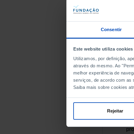
apr
int
le
de 
Consentir
pol
fun
Este website utiliza cookies
co
ad
Utilizamos, por definição, a
del
através do mesmo. Ao "Permit
no
melhor experiência de naveg
Est
serviços, de acordo com as s
go
Saiba mais sobre cookies at
im
Os
Rejeitar
com
e p
pr