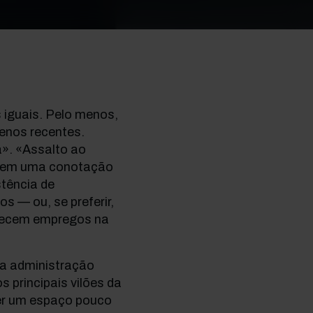
 iguais. Pelo menos,
menos recentes.
a». «Assalto ao
uírem uma conotação
stência de
s — ou, se preferir,
erecem empregos na
 a administração
 principais vilões da
er um espaço pouco