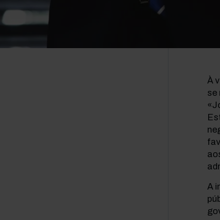
À 
se 
«Jo
Es
neg
fav
ao
adm
A i
púb
go