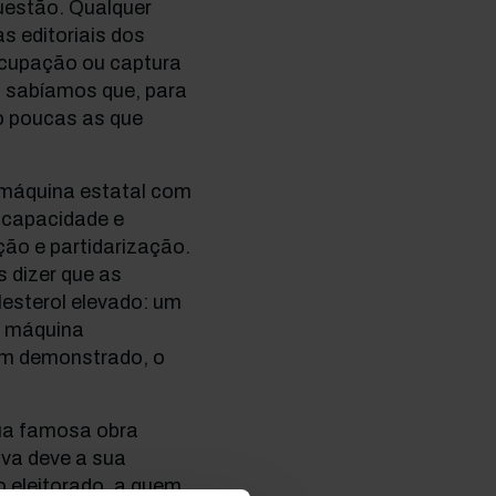
uestão. Qualquer
 editoriais dos
ocupação ou captura
já sabíamos que, para
o poucas as que
máquina estatal com
 capacidade e
ção e partidarização.
 dizer que as
esterol elevado: um
a máquina
em demonstrado, o
sua famosa obra
va deve a sua
o eleitorado, a quem