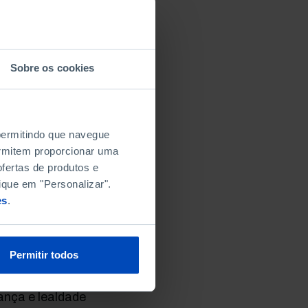
 e representam os
isões políticas. A
sa de que as funções
das por partidos
Sobre os cookies
ligação, o
frentaria
es para a
processo de
 permitindo que navegue
tração pública. As
permitem proporcionar uma
 da estrutura do
fertas de produtos e
 das estruturas
ique em "Personalizar".
nsável pela sua
es
.
inistração pública
Permitir todos
 polarização política
 e políticos a
ança e lealdade