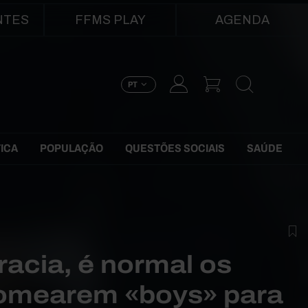
NTES
FFMS PLAY
AGENDA
PT
TICA
POPULAÇÃO
QUESTÕES SOCIAIS
SAÚDE
cia, é normal os
nomearem «boys» para