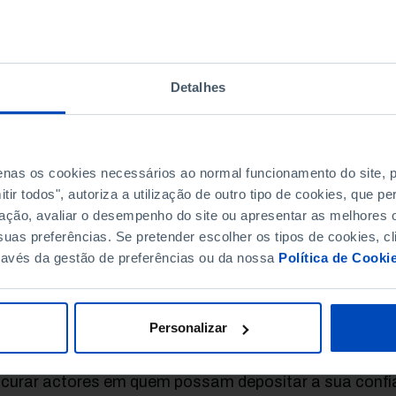
esentam alternativas políticas. Além disso, agregam
eresses da sociedade, procurando convertê-los em dec
gitimidade do sistema democrático assenta na premis
decisão e de implementação de políticas são controla
Detalhes
íticos que foram escolhidos pelo eleitorado. Sem esta 
cionamento eficiente da democracia representativa en
nsideráveis dificuldades. Neste contexto, as nomeaçõ
ministração pública são um mecanismo essencial do 
penas os cookies necessários ao normal funcionamento do site,
egação de competências entre os partidos e a adminis
ir todos", autoriza a utilização de outro tipo de cookies, que 
meações são um instrumento crucial no funcionamento
ação, avaliar o desempenho do site ou apresentar as melhores o
ado, ao permitirem articular as preferências políticas
uas preferências. Se pretender escolher os tipos de cookies, cl
vernamentais com as da máquina administrativa respo
ravés da gestão de preferências ou da nossa
Política de Cooki
plementação.
 problemas políticos contemporâneos exigem uma adm
Personalizar
petente, legítima e profissionalizada, ao passo que a
artidária e a mediatização dos temas impelem partidos
ocurar actores em quem possam depositar a sua confi