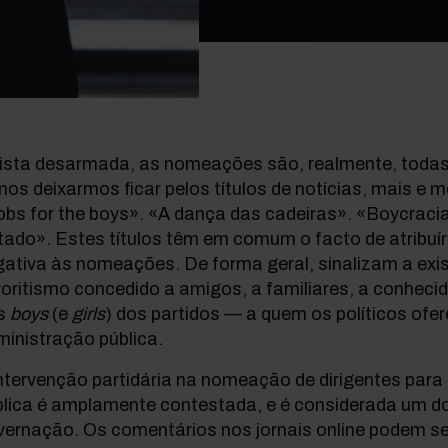
vista desarmada, as nomeações são, realmente, todas
nos deixarmos ficar pelos títulos de notícias, mais e 
bs for the boys». «A dança das cadeiras». «Boycraci
tado». Estes títulos têm em comum o facto de atrib
ativa às nomeações. De forma geral, sinalizam a exi
oritismo concedido a amigos, a familiares, a conhecido
s
boys
(e
girls
) dos partidos — a quem os políticos of
inistração pública.
ntervenção partidária na nomeação de dirigentes para
lica é amplamente contestada, e é considerada um dos
vernação. Os comentários nos jornais online podem s