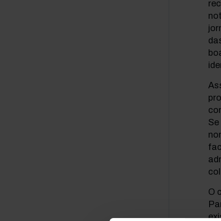
re
no
jo
das
boa
ide
As
pr
com
Se
no
fa
ad
co
O c
Pa
exi