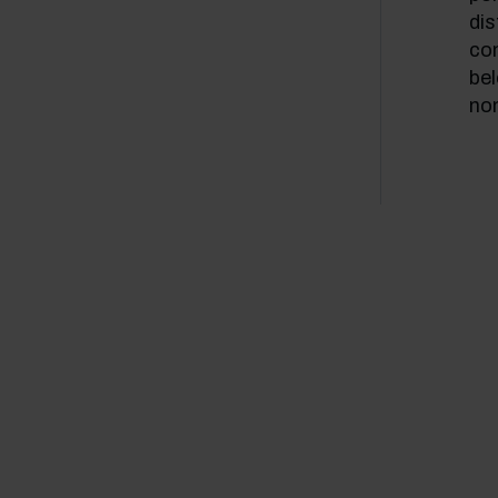
dis
con
bel
nom