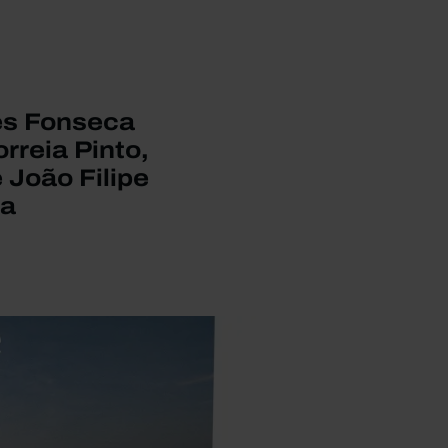
ês Fonseca
rreia Pinto,
 João Filipe
ra
.