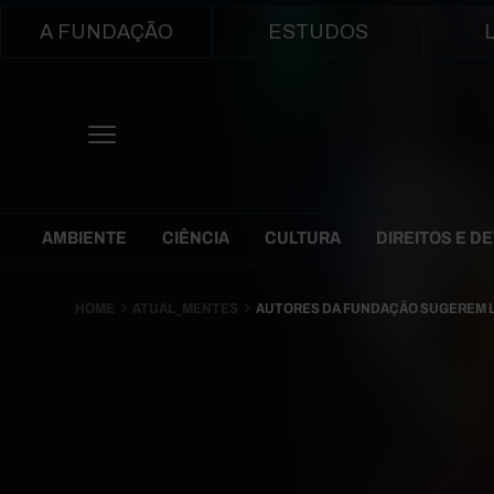
Main navigation
A FUNDAÇÃO
ESTUDOS
Themes Menu
AMBIENTE
CIÊNCIA
CULTURA
DIREITOS E D
HOME
ATUAL_MENTES
AUTORES DA FUNDAÇÃO SUGEREM L