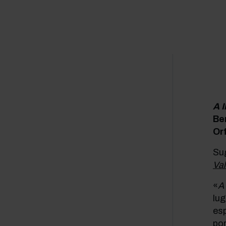
A I
Be
Or
Su
Val
«
A 
lug
esp
por