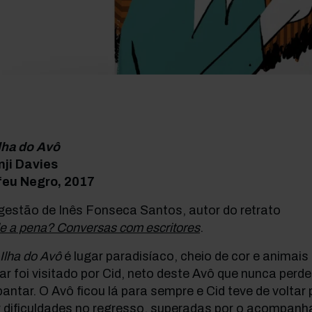
lha do Avô
nji Davies
feu Negro, 2017
gestão de Inês Fonseca Santos, autor do retrato
e a pena? Conversas com escritores
.
Ilha do Avô
é lugar paradisíaco, cheio de cor e animai
ar foi visitado por Cid, neto deste Avô que nunca perd
antar. O Avô ficou lá para sempre e Cid teve de volta
 dificuldades no regresso, superadas por o acompanha