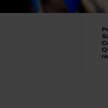
P
S
Ca
Q
r