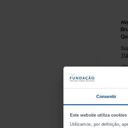
Ho
Br
Qu
Sug
Trá
«Se
lei
20
no
par
Consentir
ent
Este website utiliza cookies
Utilizamos, por definição, a