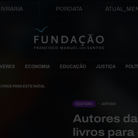
Passar para o conteúdo principal
LIVRARIA
PORDATA
ATUAL_ME
EVERES
ECONOMIA
EDUCAÇÃO
JUSTIÇA
POLÍ
IVROS PARA ESTE NATAL
CULTURA
ARTIGO
Autores d
livros para