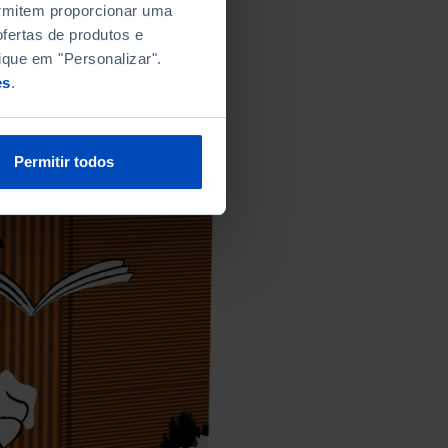
permitem proporcionar uma
fertas de produtos e
ique em "Personalizar".
es
.
Permitir todos