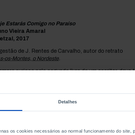
je Estarás Comigo no Paraíso
uno Vieira Amaral
etzal, 2017
estão de J. Rentes de Carvalho, autor do retrato
s-os-Montes, o Nordeste
.
mpre curioso pelo segundo livro de um escritor, devo t
tores de
Hoje Estarás Comigo No Paraíso
, de Bruno Viei
17). Temia que não igualasse
As Primeiras Coisas
, ma
s um caleidoscópio da Outra Banda que, apenas separ
ece a anos-luz do Chiado. É outro mundo, sente-se o 
Detalhes
re a realidade e a ficção.»
penas os cookies necessários ao normal funcionamento do site,