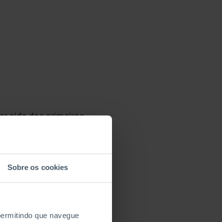
er sido dos primeiros
ra Amaral (Quetzal,
s superou-se, dando-
ada pelo Tejo,
leitor desnorteado
Sobre os cookies
 permitindo que navegue