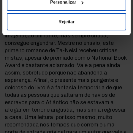
Personalizar
comovente, mantém-se ao mais elevado nível,
numa obra que mistura brilhantemente a memória
pessoal com a memória coletiva, mostrando-nos
Rejeitar
caminhos alternativos que apenas uma
imaginação brilhante, mas sempre crítica,
consegue engendrar. Mestre no ensaio, este
primeiro romance de Ta-Neisi recebeu críticas
mistas, apesar de premiado com o National Book
Award e bastante aclamado. Vale a pena ainda
assim, sobretudo porque não abandona a
esperança. Afinal, o presente mais pungente e
doloroso do livro é a fantasia temporária de que
todas as pessoas que saltaram de navios de
escravos para o Atlântico não se estavam a
afogar em terror e angústia, mas sim a regressar
a casa. Uma leitura, por isso mesmo, muito
recomendada nos tempos que correm e uma
porta de entrada original para um autor que vale a