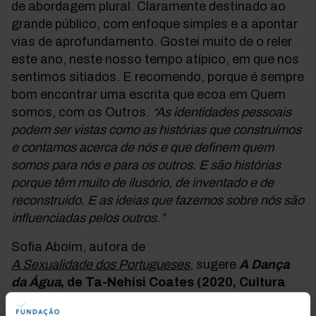
de abordagem plural. Claramente destinado ao
grande público, com enfoque simples e a apontar
vias de aprofundamento. Gostei muito de o reler
este ano, neste nosso tempo atípico, em que nos
sentimos sitiados. E recomendo, porque é sempre
bom encontrar uma escrita que ecoa em Quem
somos, com os Outros.
“As identidades pessoais
podem ser vistas como as histórias que construímos
e contamos acerca de nós e que definem quem
somos para nós e para os outros. E são histórias
porque têm muito de ilusório, de inventado e de
reconstruído. E as ideias que fazemos sobre nós são
influenciadas pelos outros.”
Sofia Aboim, autora de
A Sexualidade dos Portugueses
, sugere
A Dança
da Água
, de Ta-Nehisi Coates (2020, Cultura
Editora)