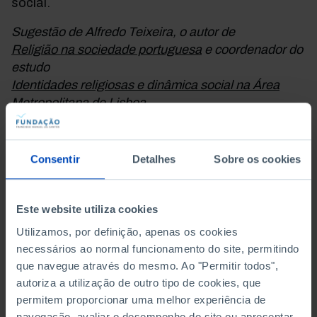
social.
Sugestão de Alfredo Teixeira, o autor de
Religião na sociedade portuguesa
e coordenador do
estudo
Identidades religiosas e dinâmica social na Área
Metropolitana de Lisboa
.
Eu Sou a Minha Poesia. Antologia pessoal
Consentir
Detalhes
Sobre os cookies
Maria Teresa Horta
(Dom Quixote, 2019)
Este website utiliza cookies
Trata-se de um exercício de identidade. A poetisa
- assim mesmo quer chamar-se -, nos seus mais
Utilizamos, por definição, apenas os cookies
de 40 anos de atividade literária, recolheu
necessários ao normal funcionamento do site, permitindo
que navegue através do mesmo. Ao "Permitir todos",
fragmentos das suas obras para nos oferecer um
autoriza a utilização de outro tipo de cookies, que
vitral poético, aberto a múltiplos itinerários. O livro
permitem proporcionar uma melhor experiência de
abre-se a qualquer hora, em qualquer dia, em
navegação, avaliar o desempenho do site ou apresentar