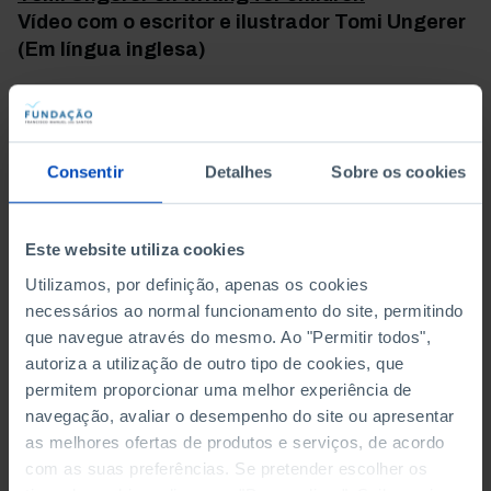
Vídeo com o escritor e ilustrador Tomi Ungerer
(Em língua inglesa)
Regresso muitas vezes a este vídeo em que o
mestre Tomi Ungerer partilha preciosidades sobre
o que é isso de escrever para os mais novos.
Consentir
Detalhes
Sobre os cookies
Ouço estes comentários como conselhos para
nunca me esquecer de que as crianças, com a sua
sabedoria e imaginação, não podem, em
Este website utiliza cookies
nenhuma circunstância, ser tratadas com
Utilizamos, por definição, apenas os cookies
condescendência. Raramente me esqueço disso,
necessários ao normal funcionamento do site, permitindo
mas, por vezes, a vida adulta ocupa muito
que navegue através do mesmo. Ao "Permitir todos",
espaço. E é preciso contrariar esta tendência e
autoriza a utilização de outro tipo de cookies, que
preservar a capacidade de espanto, renová-la.
permitem proporcionar uma melhor experiência de
Brain Pickings
navegação, avaliar o desempenho do site ou apresentar
Site com comentários e recensões de Maria
as melhores ofertas de produtos e serviços, de acordo
Popova
com as suas preferências. Se pretender escolher os