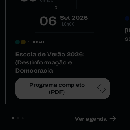
09h00
a
06
Set 2026
18h00
[
s
DEBATE
Escola de Verão 2026:
(Des)informação e
Democracia
Programa completo
(PDF)
Ver agenda