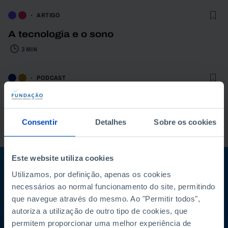
ARTIGO
A tecnologia e o sono
3 MIN
PODCAST
O que fazer para ganhar mais
competitividade em Portugal e na Europa?
Consentir
Detalhes
Sobre os cookies
61 MIN
Este website utiliza cookies
Subscreva a newsletter da Fundação
Utilizamos, por definição, apenas os cookies
necessários ao normal funcionamento do site, permitindo
Mantenha-se a par
que navegue através do mesmo. Ao "Permitir todos",
autoriza a utilização de outro tipo de cookies, que
permitem proporcionar uma melhor experiência de