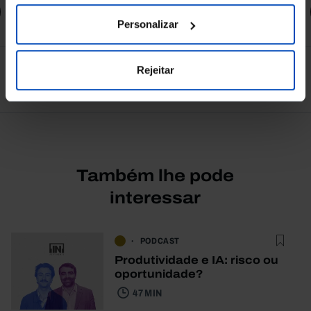
Comprar
Personalizar
Rejeitar
Ver todos
Também lhe pode
interessar
PODCAST
Produtividade e IA: risco ou
oportunidade?
47 MIN