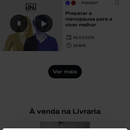
PODCAST
Preparar a
menopausa para a
viver melhor
06/03/2026
38 MIN
Ver mais
À venda na Livraria