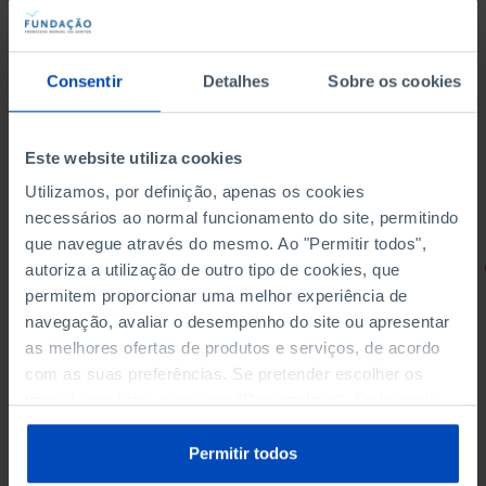
Consentir
Detalhes
Sobre os cookies
Este website utiliza cookies
Utilizamos, por definição, apenas os cookies
necessários ao normal funcionamento do site, permitindo
que navegue através do mesmo. Ao "Permitir todos",
RETRATOS
autoriza a utilização de outro tipo de cookies, que
permitem proporcionar uma melhor experiência de
Promessas do Futebol
navegação, avaliar o desempenho do site ou apresentar
as melhores ofertas de produtos e serviços, de acordo
com as suas preferências. Se pretender escolher os
tipos de cookies, clique em "Personalizar". Saiba mais
sobre cookies através da gestão de preferências ou da
4,50 €
5,00 €
-10%
nossa
Política de Cookies
.
Permitir todos