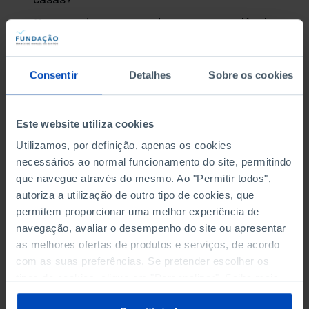
O que podemos aprender com a experiência
internacional em política de habitação?
Que estratégias pode Portugal adotar para
Consentir
Detalhes
Sobre os cookies
garantir casas para todos os cidadãos?
Com este
policy paper
, a Fundação procura
Este website utiliza cookies
contribuir para um conhecimento mais profundo
da evolução do mercado imobiliário em Portugal e
Utilizamos, por definição, apenas os cookies
facilitar a definição de políticas de habitação
necessários ao normal funcionamento do site, permitindo
que navegue através do mesmo. Ao "Permitir todos",
adequadas aos desafios que o país enfrenta.
autoriza a utilização de outro tipo de cookies, que
permitem proporcionar uma melhor experiência de
navegação, avaliar o desempenho do site ou apresentar
as melhores ofertas de produtos e serviços, de acordo
com as suas preferências. Se pretender escolher os
Não existem soluções imediatas
tipos de cookies, clique em "Personalizar". Saiba mais
para o problema do acesso à
sobre cookies através da gestão de preferências ou da
habitação, que previsivelmente