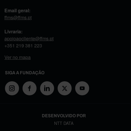
Email geral:
ffms@ffms.pt
Livraria:
apoioaocliente@ffms.pt
+351
219 381 223
Ver no mapa
SIGA A FUNDAÇÃO
DESENVOLVIDO POR
NTT DATA