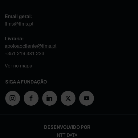
Email geral:
ffms@ffms.pt
Livraria:
apoioaocliente@ffms.pt
+351
219 381 223
Ver no mapa
SIGA A FUNDAÇÃO
DESENVOLVIDO POR
NTT DATA