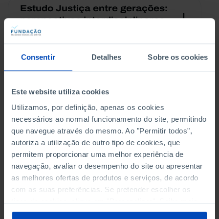
Estudo Justiça entre gerações:
perspectivas interdisciplinares
(PDF)
Consentir
Detalhes
Sobre os cookies
Estudo Migrações e
sustentabilidade demográfica
Este website utiliza cookies
(PDF)
Utilizamos, por definição, apenas os cookies
necessários ao normal funcionamento do site, permitindo
que navegue através do mesmo. Ao "Permitir todos",
Estudo Desigualdade do
autoriza a utilização de outro tipo de cookies, que
rendimento e pobreza em
permitem proporcionar uma melhor experiência de
Portugal (PDF)
navegação, avaliar o desempenho do site ou apresentar
as melhores ofertas de produtos e serviços, de acordo
com as suas preferências. Se pretender escolher os
Estudo Determinantes da
tipos de cookies, clique em "Personalizar". Saiba mais
fecundidade (PDF)
sobre cookies através da gestão de preferências ou da