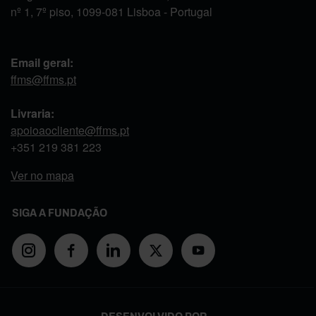
nº 1, 7º piso, 1099-081 Lisboa - Portugal
Email geral:
ffms@ffms.pt
Livraria:
apoioaocliente@ffms.pt
+351
219 381 223
Ver no mapa
SIGA A FUNDAÇÃO