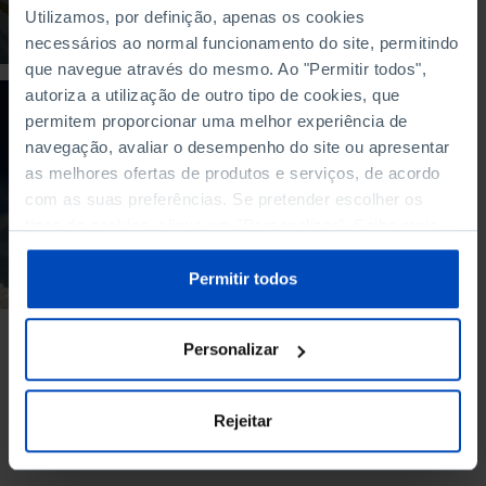
29/04/2025
Utilizamos, por definição, apenas os cookies
necessários ao normal funcionamento do site, permitindo
25 MIN
que navegue através do mesmo. Ao "Permitir todos",
autoriza a utilização de outro tipo de cookies, que
POLICY PAPER
permitem proporcionar uma melhor experiência de
A transição
navegação, avaliar o desempenho do site ou apresentar
energética na
as melhores ofertas de produtos e serviços, de acordo
Europa: equilibrar o
com as suas preferências. Se pretender escolher os
trilema
tipos de cookies, clique em "Personalizar". Saiba mais
sobre cookies através da gestão de preferências ou da
29/04/2025
nossa
Política de Cookies
.
Permitir todos
1 MIN
Personalizar
Ver mais
Rejeitar