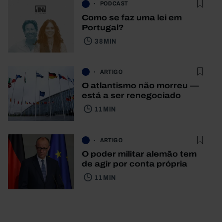
PODCAST
Como se faz uma lei em
Portugal?
38 MIN
ARTIGO
O atlantismo não morreu —
está a ser renegociado
11 MIN
ARTIGO
O poder militar alemão tem
de agir por conta própria
11 MIN